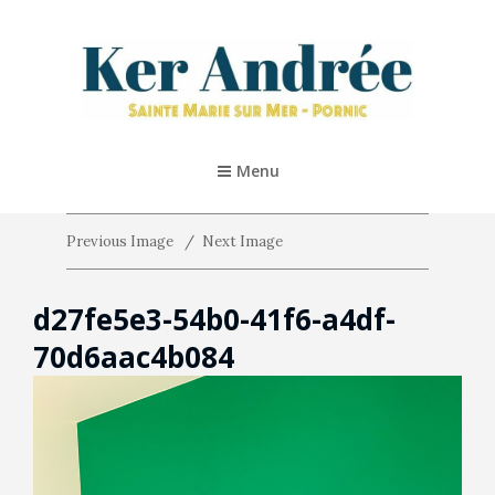
KER ANDRÉE – PORNIC
Location De Vacances 5* À Pornic
Menu
Previous Image
Next Image
d27fe5e3-54b0-41f6-a4df-
70d6aac4b084