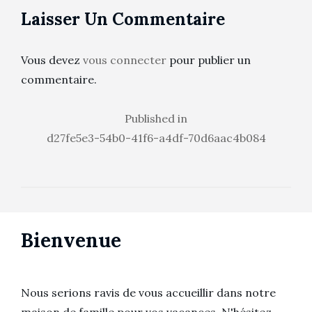
on
size
Laisser Un Commentaire
Vous devez
vous connecter
pour publier un
commentaire.
Navigation
Published in
d27fe5e3-54b0-41f6-a4df-70d6aac4b084
de
l’article
Bienvenue
Nous serions ravis de vous accueillir dans notre
maison de famille pour vos vacances. N'hésitez