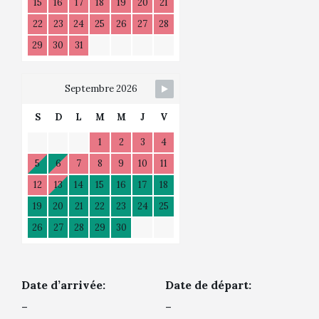
15
16
17
18
19
20
21
22
23
24
25
26
27
28
29
30
31
Septembre 2026
S
D
L
M
M
J
V
1
2
3
4
5
6
7
8
9
10
11
12
13
14
15
16
17
18
19
20
21
22
23
24
25
26
27
28
29
30
Date d’arrivée:
Date de départ:
–
–