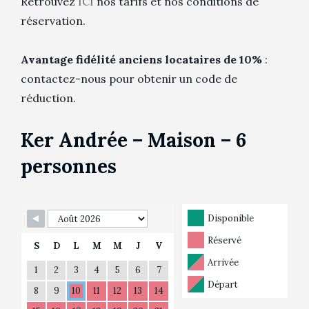
Retrouvez
ICI
nos tarifs et nos conditions de
réservation.
Avantage fidélité anciens locataires de 10%
:
contactez-nous pour obtenir un code de
réduction.
Ker Andrée – Maison – 6
personnes
Disponible
Réservé
S
D
L
M
M
J
V
Arrivée
1
2
3
4
5
6
7
Départ
8
9
10
11
12
13
14