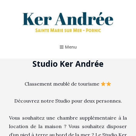
KER ANDRÉE – PORNIC
Location De Vacances 5* À Pornic
Menu
Studio Ker Andrée
Classement meublé de tourisme
Découvrez notre Studio pour deux personnes.
Vous souhaitez une chambre supplémentaire à la
location de la maison ? Vous souhaitez disposer
d’un pied à terre au bord de la mer ? Le Studio Ker