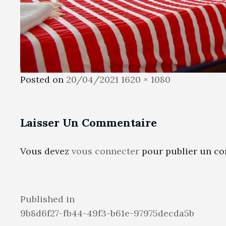
Posted
Full
Posted on
20/04/2021
1620 × 1080
on
size
Laisser Un Commentaire
Vous devez
vous connecter
pour publier un co
Navigation
Published in
9b8d6f27-fb44-49f3-b61e-97975decda5b
de