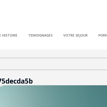
NDRÉE – PORNIC
Vacances 5* À Pornic
 HISTOIRE
TEMOIGNAGES
VOTRE SEJOUR
PORN
975decda5b