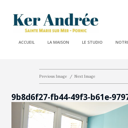
KER A
Location De 
ACCUEIL
LA MAISON
LE STUDIO
NOTRE
Previous Image
Next Image
9b8d6f27-fb44-49f3-b61e-97