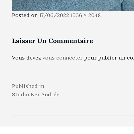
Posted
Full
Posted on
17/06/2022
1536 × 2048
on
size
Laisser Un Commentaire
Vous devez
vous connecter
pour publier un co
Navigation
Published in
Studio Ker Andrée
de
l’article