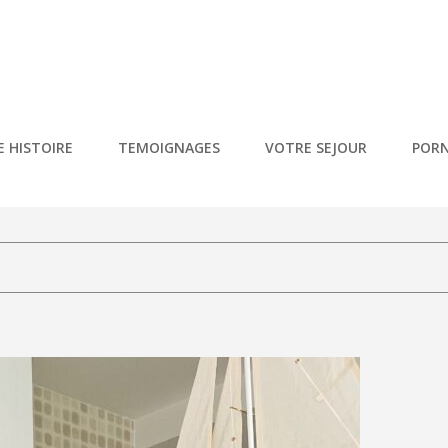
NDRÉE – PORNIC
Vacances 5* À Pornic
 HISTOIRE
TEMOIGNAGES
VOTRE SEJOUR
PORN