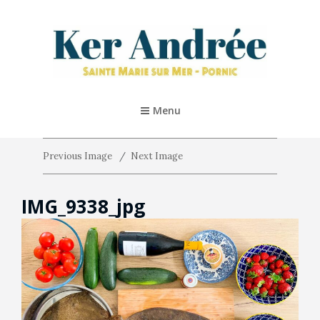
KER ANDRÉE – PORNIC
Location De Vacances 5* À Pornic
Menu
Previous Image
Next Image
IMG_9338_jpg