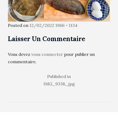
Posted
Full
Posted on
12/02/2022
1966 × 1134
on
size
Laisser Un Commentaire
Vous devez
vous connecter
pour publier un
commentaire.
Navigation
Published in
IMG_9338_jpg
de
l’article