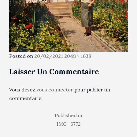
Posted
Full
Posted on
20/02/2021
2048 × 1638
on
size
Laisser Un Commentaire
Vous devez
vous connecter
pour publier un
commentaire.
Navigation
Published in
IMG_6772
de