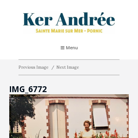
KER ANDRÉE – PORNIC
Location De Vacances 5* À Pornic
Menu
Previous Image
Next Image
IMG_6772