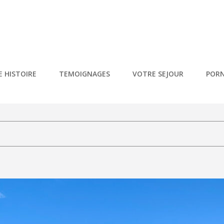
NDRÉE – PORNIC
Vacances 5* À Pornic
 HISTOIRE
TEMOIGNAGES
VOTRE SEJOUR
PORN