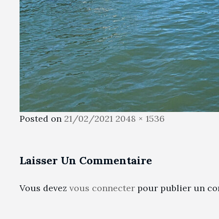
Posted
Full
Posted on
21/02/2021
2048 × 1536
on
size
Laisser Un Commentaire
Vous devez
vous connecter
pour publier un co