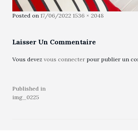
Posted
Full
Posted on
17/06/2022
1536 × 2048
on
size
Laisser Un Commentaire
Vous devez
vous connecter
pour publier un co
Navigation
Published in
img_0225
de
l’article