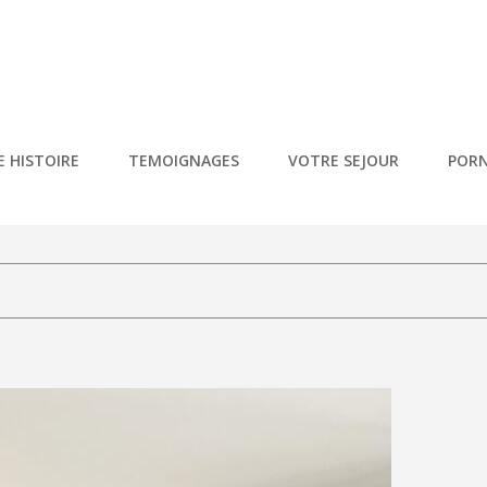
NDRÉE – PORNIC
Vacances 5* À Pornic
 HISTOIRE
TEMOIGNAGES
VOTRE SEJOUR
PORN