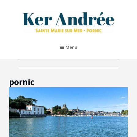
KER ANDRÉE – PORNIC
Location De Vacances 5* À Pornic
Menu
pornic