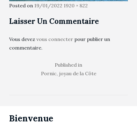
Posted
Full
Posted on
19/01/2022
1920 × 822
on
size
Laisser Un Commentaire
Vous devez
vous connecter
pour publier un
commentaire.
Navigation
Published in
Pornic, joyau de la Côte
de
l’article
Bienvenue