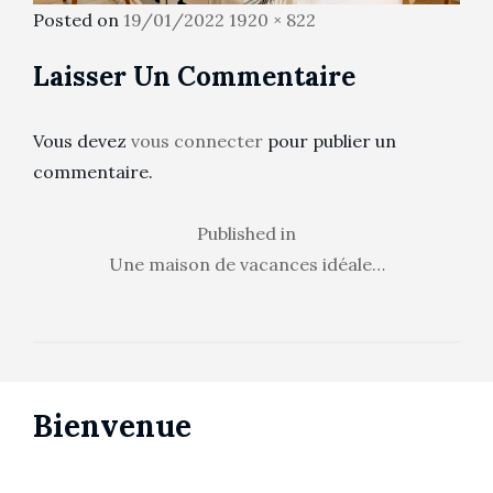
Posted
Full
Posted on
19/01/2022
1920 × 822
on
size
Laisser Un Commentaire
Vous devez
vous connecter
pour publier un
commentaire.
Navigation
Published in
Une maison de vacances idéale…
de
l’article
Bienvenue