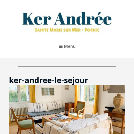
KER ANDRÉE – PORNIC
Location De Vacances 5* À Pornic
Menu
ker-andree-le-sejour