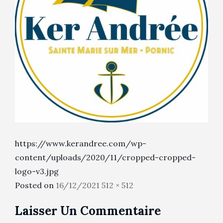
https://www.kerandree.com/wp-
content/uploads/2020/11/cropped-cropped-
logo-v3.jpg
Posted
Full
Posted on
16/12/2021
512 × 512
on
size
Laisser Un Commentaire