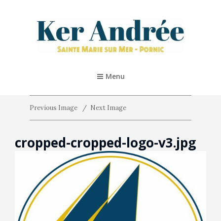
KER ANDRÉE – PORNIC
Location De Vacances 5* À Pornic
Menu
Previous Image
Next Image
cropped-cropped-logo-v3.jpg