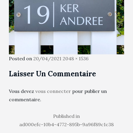
Posted
Full
Posted on
20/04/2021
2048 × 1536
on
size
Laisser Un Commentaire
Vous devez
vous connecter
pour publier un
commentaire.
Navigation
Published in
ad000efc-10b4-4772-895b-9a96f89c1c38
de