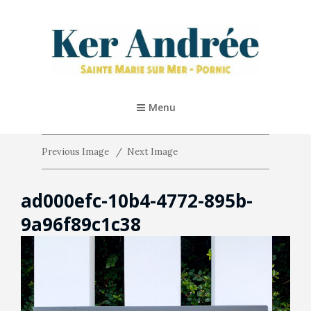
KER ANDRÉE – PORNIC
Location De Vacances 5* À Pornic
Menu
Previous Image
Next Image
ad000efc-10b4-4772-895b-
9a96f89c1c38