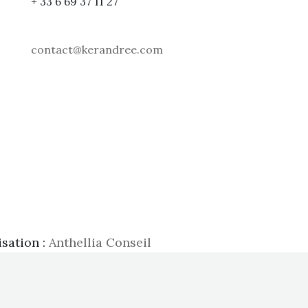
+ 33 6 69 37 11 27
contact@kerandree.com
isation :
Anthellia Conseil