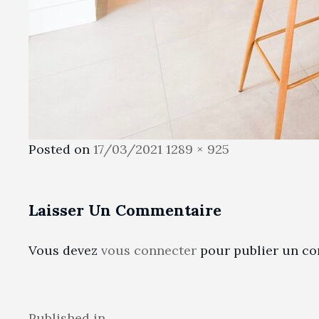
Posted
Full
Posted on
17/03/2021
1289 × 925
on
size
Laisser Un Commentaire
Vous devez
vous connecter
pour publier un co
Published in