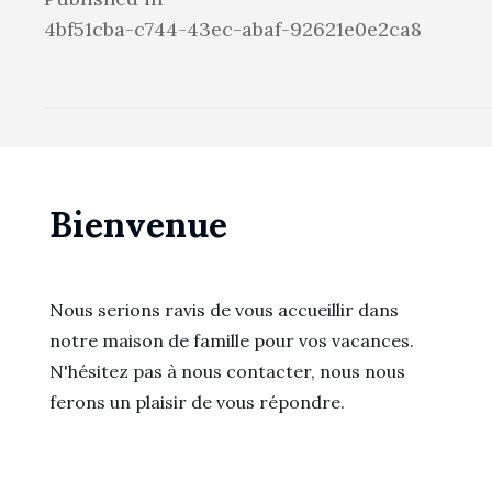
Navigation
4bf51cba-c744-43ec-abaf-92621e0e2ca8
de
l’article
Bienvenue
Nous serions ravis de vous accueillir dans
notre maison de famille pour vos vacances.
N'hésitez pas à nous contacter, nous nous
ferons un plaisir de vous répondre.