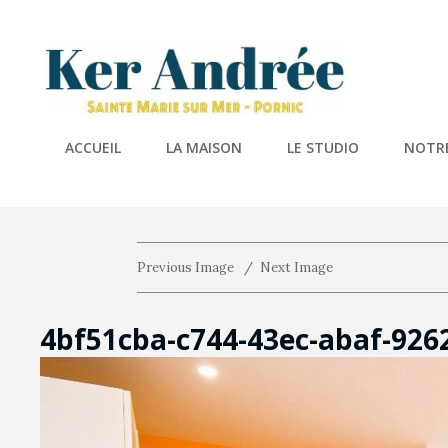
KER A
Location De 
ACCUEIL
LA MAISON
LE STUDIO
NOTRE
Previous Image
Next Image
4bf51cba-c744-43ec-abaf-926