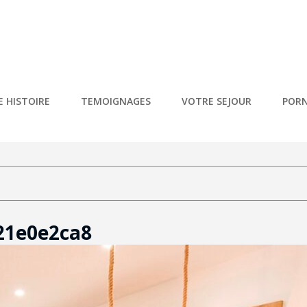
NDRÉE – PORNIC
Vacances 5* À Pornic
 HISTOIRE
TEMOIGNAGES
VOTRE SEJOUR
PORN
21e0e2ca8